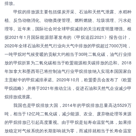
排放。
甲烷的排放源主要包括煤炭开采、石油和天然气泄露、水稻种
植、反刍动物消化、动物粪便管理、燃料燃烧、垃圾填埋、污水处
理等。近年来，国际社会对全球甲烷减排的关注程度明显增强。根
据2021年1月国际能源部署发布的《甲烷追踪2021》报告估计，
2020年全球石油和天然气行业向大气中排放的甲烷超过7000万吨，
一吨甲烷对气候变暖的贡献大约相当于30吨二氧化碳，油气行业排
放的甲烷折算为二氧化碳相当于欧盟能源相关碳排放的总和。2018
年加拿大和墨西哥已将控制油气行业甲烷排放纳入实现本国国家自
主贡献中的甲烷减排承诺。2020年10月，欧盟委员会发布了《欧盟
甲烷战略》,并将于2021年推动立法，促进石油和天然气企业减少甲
烷排放或泄露。
我国也是甲烷排放大国，2014年的甲烷排放总量高达5529万
吨，相当于12亿吨二氧化碳，减少能源、农业、废弃物处理等来源
的甲烷排放已引起高度重视。由于甲烷是短寿命温室气体，如果排
放稳定对气候系统的长期影响就为零，而减排就相当于长寿命温室