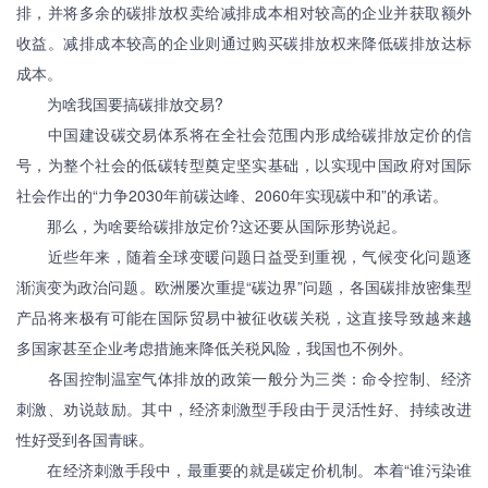
排，并将多余的碳排放权卖给减排成本相对较高的企业并获取额外
收益。减排成本较高的企业则通过购买碳排放权来降低碳排放达标
成本。
为啥我国要搞碳排放交易?
中国建设碳交易体系将在全社会范围内形成给碳排放定价的信
号，为整个社会的低碳转型奠定坚实基础，以实现中国政府对国际
社会作出的“力争2030年前碳达峰、2060年实现碳中和”的承诺。
那么，为啥要给碳排放定价?这还要从国际形势说起。
近些年来，随着全球变暖问题日益受到重视，气候变化问题逐
渐演变为政治问题。欧洲屡次重提“碳边界”问题，各国碳排放密集型
产品将来极有可能在国际贸易中被征收碳关税，这直接导致越来越
多国家甚至企业考虑措施来降低关税风险，我国也不例外。
各国控制温室气体排放的政策一般分为三类：命令控制、经济
刺激、劝说鼓励。其中，经济刺激型手段由于灵活性好、持续改进
性好受到各国青睐。
在经济刺激手段中，最重要的就是碳定价机制。本着“谁污染谁